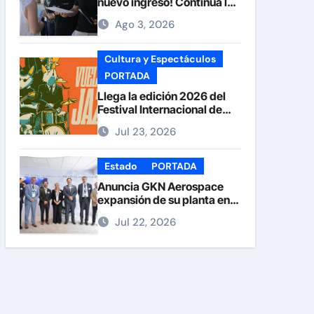
nuevo ingreso! Continúa la
recepción de documentos
Ago 3, 2026
en la UACH.
Cultura y Espectáculos
PORTADA
Llega la edición 2026 del
Festival Internacional de
Jazz Armando Nuñez
Jul 23, 2026
Estado
PORTADA
Anuncia GKN Aerospace
expansión de su planta en
Chihuahua
Jul 22, 2026