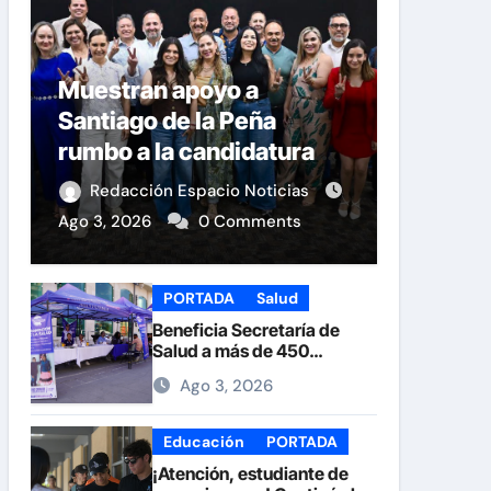
Muestran apoyo a
Santiago de la Peña
rumbo a la candidatura
del PAN a la Presidencia
Redacción Espacio Noticias
Municipal
Ago 3, 2026
0 Comments
PORTADA
Salud
Beneficia Secretaría de
Salud a más de 450
personas durante la Feria
Ago 3, 2026
de la Salud en la Plaza de
Armas
Educación
PORTADA
¡Atención, estudiante de