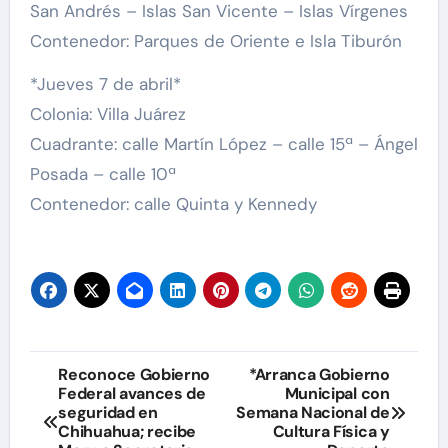
San Andrés – Islas San Vicente – Islas Vírgenes
Contenedor: Parques de Oriente e Isla Tiburón
*Jueves 7 de abril*
Colonia: Villa Juárez
Cuadrante: calle Martín López – calle 15ª – Ángel
Posada – calle 10ª
Contenedor: calle Quinta y Kennedy
Navegación
Reconoce Gobierno
*Arranca Gobierno
Federal avances de
Municipal con
de
seguridad en
Semana Nacional de
Chihuahua; recibe
Cultura Física y