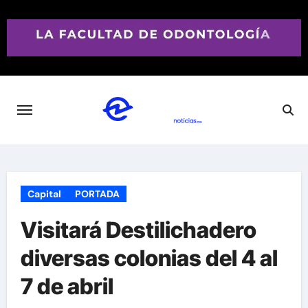
Saltar
al
contenido
Capital
PORTADA
Visitará Destilichadero
diversas colonias del 4 al
7 de abril