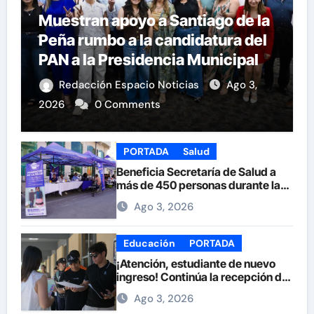
Muestran apoyo a Santiago de la
Peña rumbo a la candidatura del
PAN a la Presidencia Municipal
Redacción Espacio Noticias
Ago 3,
2026
0 Comments
PORTADA
Salud
Beneficia Secretaría de Salud a
más de 450 personas durante la
Feria de la Salud en la Plaza de
Ago 3, 2026
Armas
Educación
PORTADA
¡Atención, estudiante de nuevo
ingreso! Continúa la recepción de
documentos en la UACH.
Ago 3, 2026