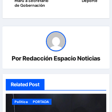
entradas
Maru a Secretario
Deporte
de Gobernación
Por
Redacción Espacio Noticias
Related Post
Política
PORTADA