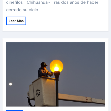
cinéfilos_ Chihuahua.- Tras dos años de haber
cerrado su ciclo…
Leer Más