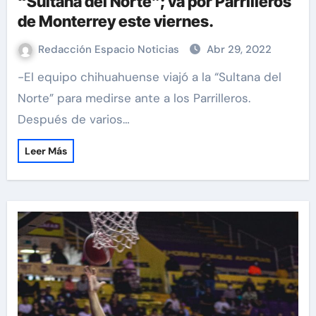
“Sultana del Norte”; va por Parrilleros
de Monterrey este viernes.
Redacción Espacio Noticias
Abr 29, 2022
-El equipo chihuahuense viajó a la “Sultana del
Norte” para medirse ante a los Parrilleros.
Después de varios…
Leer Más