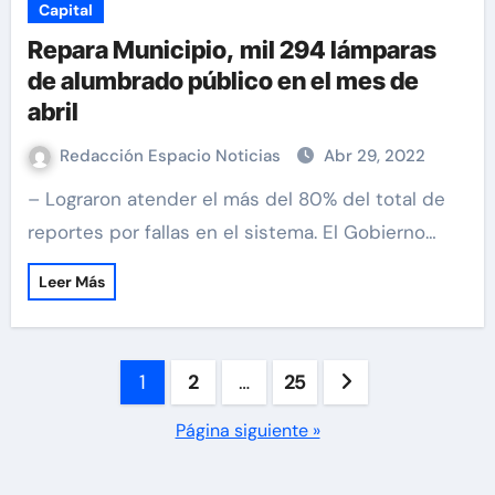
Capital
Repara Municipio, mil 294 lámparas
de alumbrado público en el mes de
abril
Redacción Espacio Noticias
Abr 29, 2022
– Lograron atender el más del 80% del total de
reportes por fallas en el sistema. El Gobierno…
Leer Más
Paginación
1
2
…
25
de
Página siguiente »
entradas