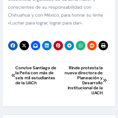
conscientes de su responsabilidad con
Chihuahua y con México, para honrar su lema
«Luchar para lograr, lograr para dar».
Navegación
Convive Santiago de
Rinde protesta la
la Peña con más de
nueva directora de
de
seis mil estudiantes
Planeación y
de la UACh
Desarrollo
entradas
Institucional de la
UACH