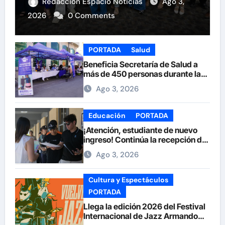
Redacción Espacio Noticias
Ago 3,
2026
0 Comments
PORTADA
Salud
Beneficia Secretaría de Salud a
más de 450 personas durante la
Feria de la Salud en la Plaza de
Ago 3, 2026
Armas
Educación
PORTADA
¡Atención, estudiante de nuevo
ingreso! Continúa la recepción de
documentos en la UACH.
Ago 3, 2026
Cultura y Espectáculos
PORTADA
Llega la edición 2026 del Festival
Internacional de Jazz Armando