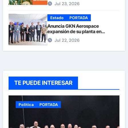
Nuñez
Jul 23, 2026
Estado
PORTADA
Anuncia GKN Aerospace
expansión de su planta en
Chihuahua
Jul 22, 2026
TE PUEDE INTERESAR
Política
PORTADA