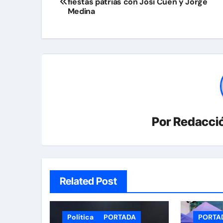
fiestas patrias con Josi Cuen y Jorge
de
Medina
entradas
Por
Redacció
Related Post
Política
PORTADA
PORTA