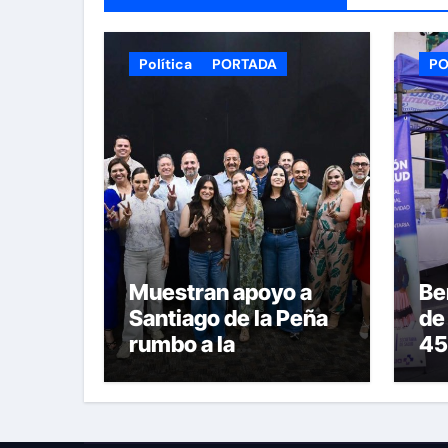
Política
PORTADA
PO
Muestran apoyo a
Be
Santiago de la Peña
de
rumbo a la
45
candidatura del PAN
dur
a la Presidencia
Sa
Municipal
Ar