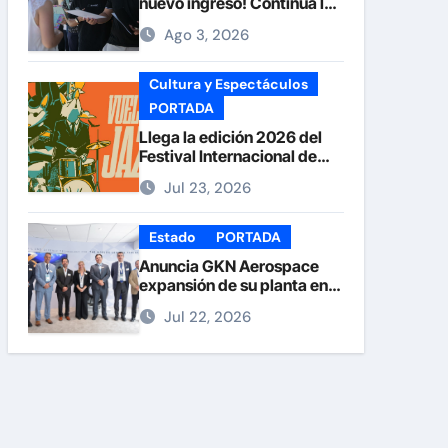
nuevo ingreso! Continúa la
recepción de documentos
Ago 3, 2026
en la UACH.
Cultura y Espectáculos
PORTADA
Llega la edición 2026 del
Festival Internacional de
Jazz Armando Nuñez
Jul 23, 2026
Estado
PORTADA
Anuncia GKN Aerospace
expansión de su planta en
Chihuahua
Jul 22, 2026