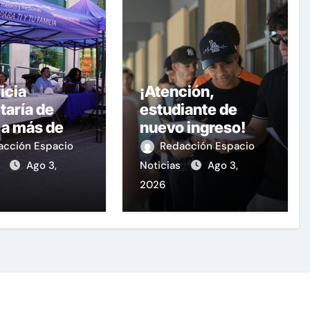
icia
¡Atención,
taría de
estudiante de
 a más de
nuevo ingreso!
personas
Continúa la
acción Espacio
Redacción Espacio
e la Feria de
recepción de
s
Ago 3,
Noticias
Ago 3,
ud en la
documentos en la
2026
 de Armas
UACH.