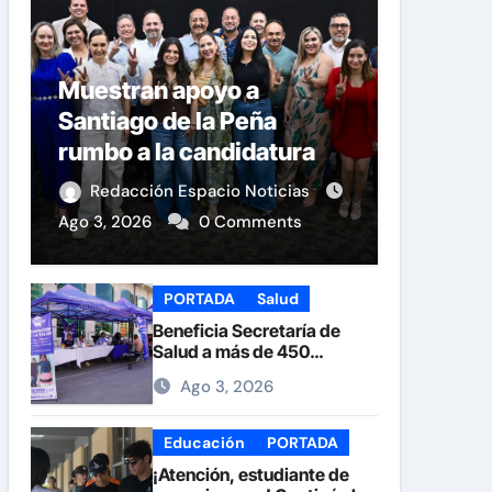
Muestran apoyo a
Santiago de la Peña
rumbo a la candidatura
del PAN a la Presidencia
Redacción Espacio Noticias
Municipal
Ago 3, 2026
0 Comments
PORTADA
Salud
Beneficia Secretaría de
Salud a más de 450
personas durante la Feria
Ago 3, 2026
de la Salud en la Plaza de
Armas
Educación
PORTADA
¡Atención, estudiante de