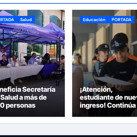
RTADA
Salud
Educación
PORTADA
neficia Secretaría
¡Atención,
 Salud a más de
estudiante de nue
0 personas
ingreso! Continúa 
ante la Feria de la
recepción de
lud en la Plaza de
documentos en la
mas
UACH.