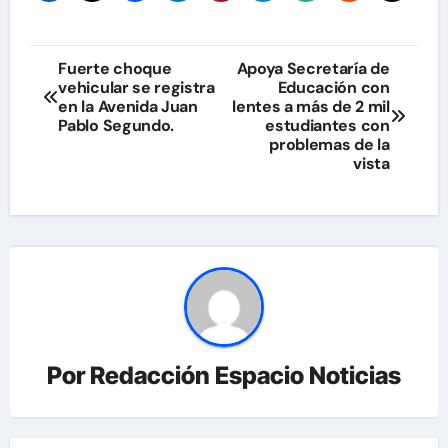
Navegación
Fuerte choque
Apoya Secretaría de
vehicular se registra
Educación con
de
en la Avenida Juan
lentes a más de 2 mil
Pablo Segundo.
estudiantes con
entradas
problemas de la
vista
Por
Redacción Espacio Noticias