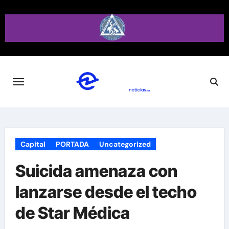
Saltar
al
contenido
Capital
PORTADA
Uncategorized
Suicida amenaza con
lanzarse desde el techo
de Star Médica