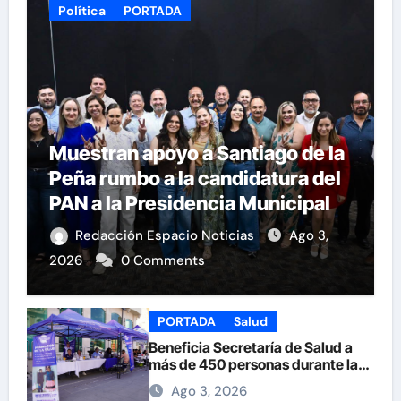
Política
PORTADA
Muestran apoyo a Santiago de la
Peña rumbo a la candidatura del
PAN a la Presidencia Municipal
Redacción Espacio Noticias
Ago 3,
2026
0 Comments
PORTADA
Salud
Beneficia Secretaría de Salud a
más de 450 personas durante la
Feria de la Salud en la Plaza de
Ago 3, 2026
Armas