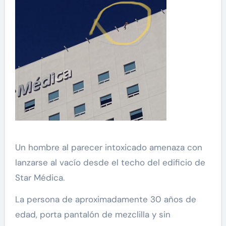
Un hombre al parecer intoxicado amenaza con
lanzarse al vacío desde el techo del edificio de
Star Médica.
La persona de aproximadamente 30 años de
edad, porta pantalón de mezclilla y sin