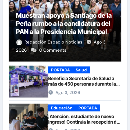
Muestran apoyo a Santiago de la
Peña rumbo a la candidatura del
PAN a la Presidencia Municipal
Redacción Espacio Noticias
Ago 3,
2026
0 Comments
PORTADA
Salud
Beneficia Secretaría de Salud a
más de 450 personas durante la
Feria de la Salud en la Plaza de
Ago 3, 2026
Armas
Educación
PORTADA
¡Atención, estudiante de nuevo
ingreso! Continúa la recepción de
documentos en la UACH.