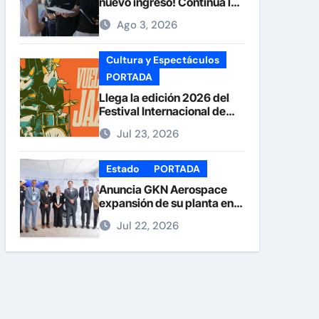
nuevo ingreso! Continúa la
recepción de documentos
Ago 3, 2026
en la UACH.
Cultura y Espectáculos
PORTADA
Llega la edición 2026 del
Festival Internacional de
Jazz Armando Nuñez
Jul 23, 2026
Estado
PORTADA
Anuncia GKN Aerospace
expansión de su planta en
Chihuahua
Jul 22, 2026