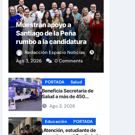
Muestran apoyo a
Santiago de la Peña
rumbo a la candidatura
del PAN a la Presidencia
Redacción Espacio Noticias
Municipal
Ago 3, 2026
0 Comments
PORTADA
Salud
Beneficia Secretaría de
Salud a más de 450
personas durante la Feria
Ago 3, 2026
de la Salud en la Plaza de
Armas
Educación
PORTADA
¡Atención, estudiante de