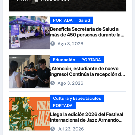
PORTADA
Salud
Beneficia Secretaría de Salud a
más de 450 personas durante la
Feria de la Salud en la Plaza de
Ago 3, 2026
Armas
Educación
PORTADA
¡Atención, estudiante de nuevo
ingreso! Continúa la recepción de
documentos en la UACH.
Ago 3, 2026
Cultura y Espectáculos
PORTADA
Llega la edición 2026 del Festival
Internacional de Jazz Armando
Nuñez
Jul 23, 2026