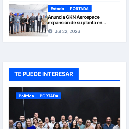
Estado
PORTADA
Anuncia GKN Aerospace
expansión de su planta en
Chihuahua
Jul 22, 2026
TE PUEDE INTERESAR
Política
PORTADA