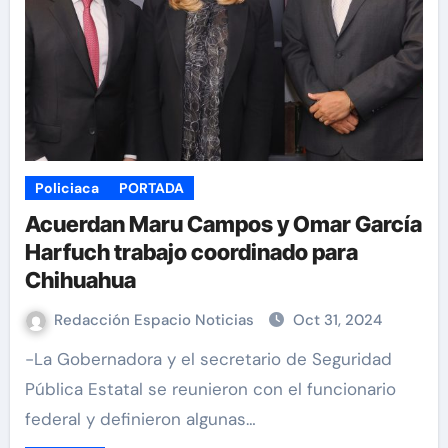
Policiaca
PORTADA
Acuerdan Maru Campos y Omar García
Harfuch trabajo coordinado para
Chihuahua
Redacción Espacio Noticias
Oct 31, 2024
-La Gobernadora y el secretario de Seguridad
Pública Estatal se reunieron con el funcionario
federal y definieron algunas…