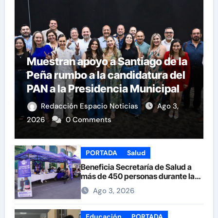
Muestran apoyo a Santiago de la
Peña rumbo a la candidatura del
PAN a la Presidencia Municipal
Redacción Espacio Noticias
Ago 3,
2026
0 Comments
PORTADA
Salud
Beneficia Secretaría de Salud a
más de 450 personas durante la
Feria de la Salud en la Plaza de
Ago 3, 2026
Armas
Educación
PORTADA