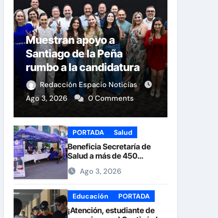
Muestran apoyo a
Santiago de la Peña
rumbo a la candidatura
del PAN a la Presidencia
Redacción Espacio Noticias
Municipal
Ago 3, 2026
0 Comments
PORTADA
Salud
Beneficia Secretaría de
Salud a más de 450
personas durante la Feria
Ago 3, 2026
de la Salud en la Plaza de
Armas
Educación
PORTADA
¡Atención, estudiante de