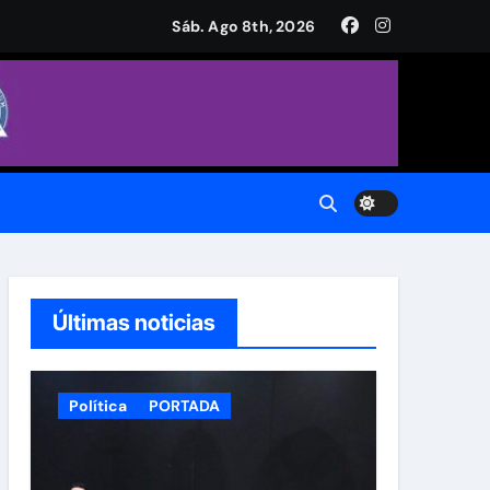
a Plaza de Armas
Sáb. Ago 8th, 2026
CH.
do.
Últimas noticias
Política
PORTADA
 Municipal