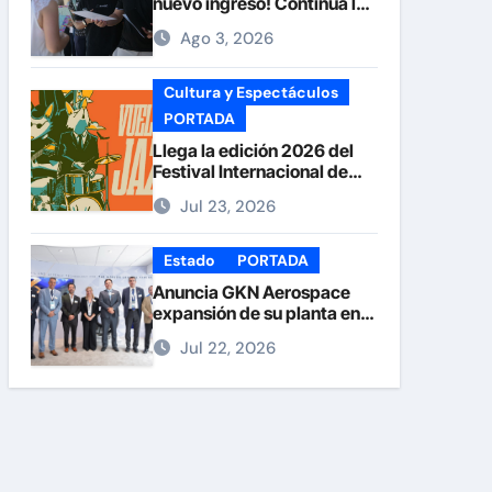
nuevo ingreso! Continúa la
recepción de documentos
Ago 3, 2026
en la UACH.
Cultura y Espectáculos
PORTADA
Llega la edición 2026 del
Festival Internacional de
Jazz Armando Nuñez
Jul 23, 2026
Estado
PORTADA
Anuncia GKN Aerospace
expansión de su planta en
Chihuahua
Jul 22, 2026