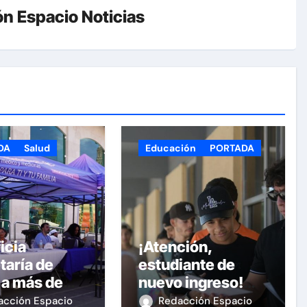
n Espacio Noticias
DA
Salud
Educación
PORTADA
icia
¡Atención,
taría de
estudiante de
 a más de
nuevo ingreso!
personas
Continúa la
acción Espacio
Redacción Espacio