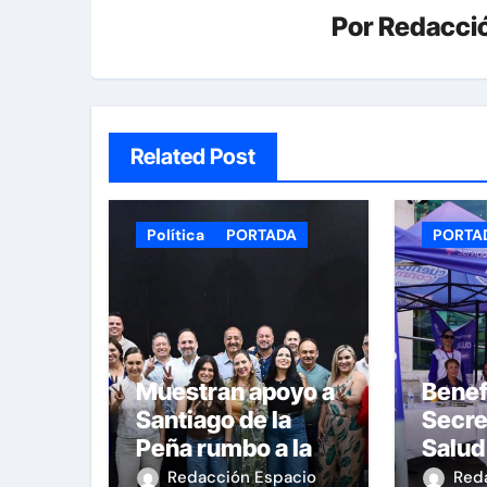
Por
Redacció
Related Post
Política
PORTADA
PORTA
Muestran apoyo a
Benef
Santiago de la
Secre
Peña rumbo a la
Salud
candidatura del
450 
Redacción Espacio
Red