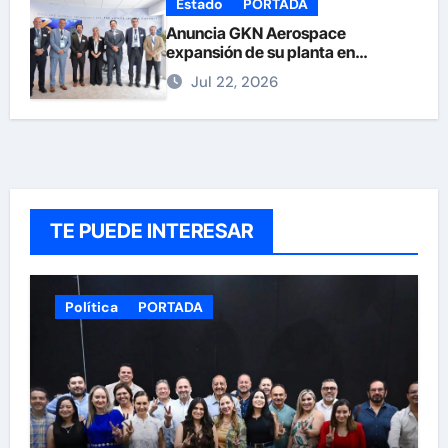
Estado
PORTADA
Anuncia GKN Aerospace
expansión de su planta en
Chihuahua
Jul 22, 2026
TE PUEDE INTERESAR
Política
PORTADA