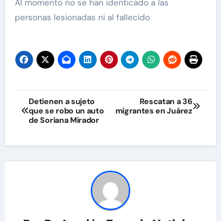
Al momento no se han identicado a las
personas lesionadas ni al fallecido
Navegación
Detienen a sujeto
Rescatan a 36
que se robo un auto
migrantes en Juárez
de
de Soriana Mirador
entradas