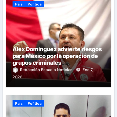
Pais
Política
Alex Domínguez advierte riesgos
para México por la operación de
grupos criminales
transnacionales
Redacción Espacio Noticias
Ene 7,
2026
Pais
Política