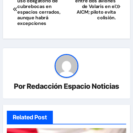
uso obligatorio de
entre dos aviones
de
cubrebocas en
de Volaris en el
espacios cerrados,
AICM; piloto evita
entradas
aunque habrá
colisión.
excepciones
Por
Redacción Espacio Noticias
Related Post