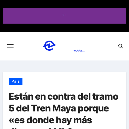
Saltar
al
contenido
Pais
Están en contra del tramo
5 del Tren Maya porque
«es donde hay más