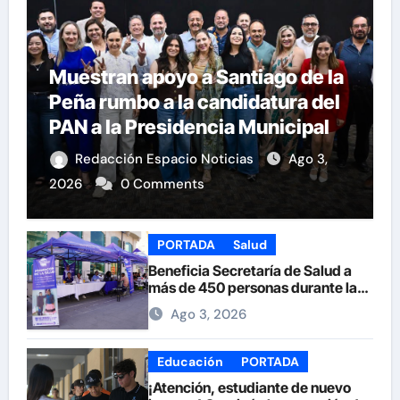
Muestran apoyo a Santiago de la
Peña rumbo a la candidatura del
PAN a la Presidencia Municipal
Redacción Espacio Noticias
Ago 3,
2026
0 Comments
PORTADA
Salud
Beneficia Secretaría de Salud a
más de 450 personas durante la
Feria de la Salud en la Plaza de
Ago 3, 2026
Armas
Educación
PORTADA
¡Atención, estudiante de nuevo