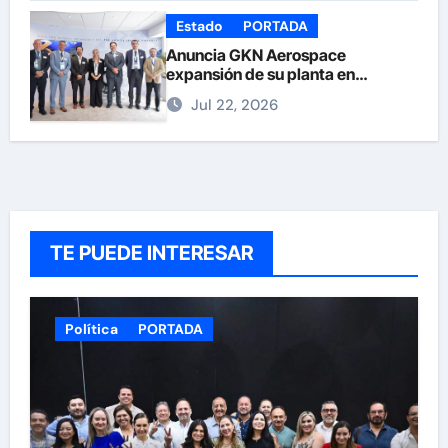
Estado
PORTADA
Anuncia GKN Aerospace
expansión de su planta en
Chihuahua
Jul 22, 2026
TE PUEDE INTERESAR
Política
PORTADA