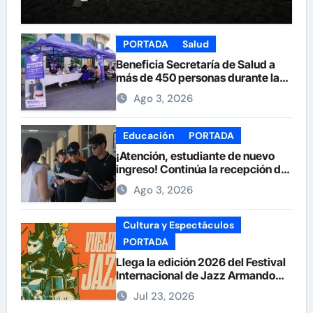
PORTADA
Salud
Beneficia Secretaría de Salud a
más de 450 personas durante la
Feria de la Salud en la Plaza de
Ago 3, 2026
Armas
Educación
PORTADA
¡Atención, estudiante de nuevo
ingreso! Continúa la recepción de
documentos en la UACH.
Ago 3, 2026
Cultura y Espectáculos
PORTADA
Llega la edición 2026 del Festival
Internacional de Jazz Armando
Nuñez
Jul 23, 2026