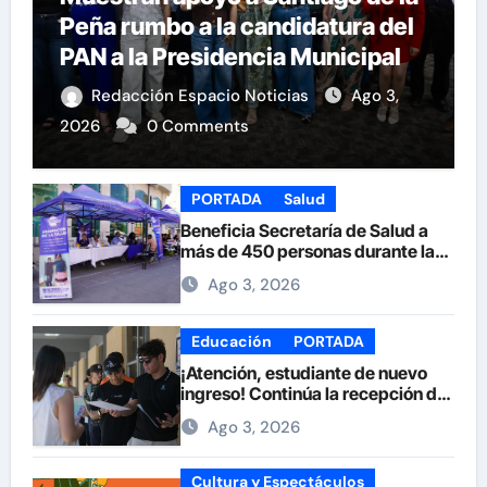
Peña rumbo a la candidatura del
PAN a la Presidencia Municipal
Redacción Espacio Noticias
Ago 3,
2026
0 Comments
PORTADA
Salud
Beneficia Secretaría de Salud a
más de 450 personas durante la
Feria de la Salud en la Plaza de
Ago 3, 2026
Armas
Educación
PORTADA
¡Atención, estudiante de nuevo
ingreso! Continúa la recepción de
documentos en la UACH.
Ago 3, 2026
Cultura y Espectáculos