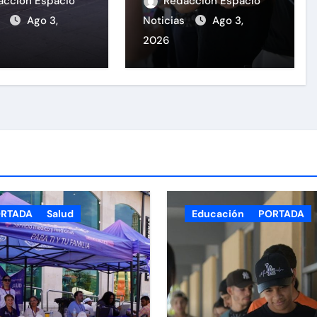
personas
Continúa la
acción Espacio
Redacción Espacio
e la Feria de
recepción de
s
Ago 3,
Noticias
Ago 3,
ud en la
documentos en la
2026
 de Armas
UACH.
RTADA
Salud
Educación
PORTADA