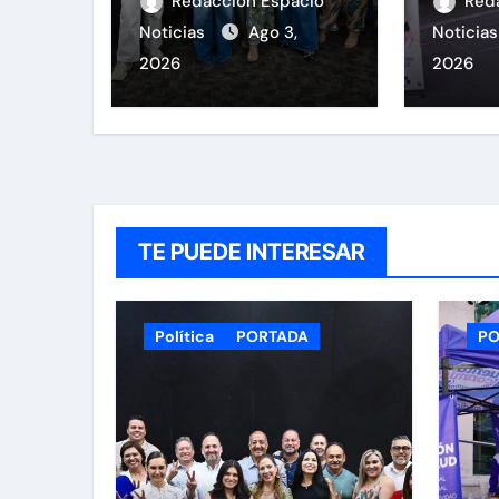
candidatura del
450 
Redacción Espacio
Red
PAN a la
durant
Noticias
Ago 3,
Noticia
Presidencia
la Sal
2026
2026
Municipal
Plaza
TE PUEDE INTERESAR
Política
PORTADA
PO