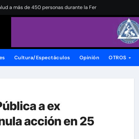
alud a más de 450 personas durante la Feria de la Salud en l
nuevo ingreso! Continúa la recepción de documentos en la UA
 Festival Internacional de Jazz Armando Nuñez
xpansión de su planta en Chihuahua
stiga calidad del agua para riego en el centro-sur del esta
es
Cultura/Espectáculos
Opinión
OTROS
ración del Box de Barrios en Corredor Vistas Cerro Grande
tas UACh su participación en la Liga ABE
s de 2000 chihuahuenses en favor de Chihuahua
ública a ex
ades médicas de la región noroeste
 nula acción en 25
 de la Peña rumbo a la candidatura del PAN a la Presidencia