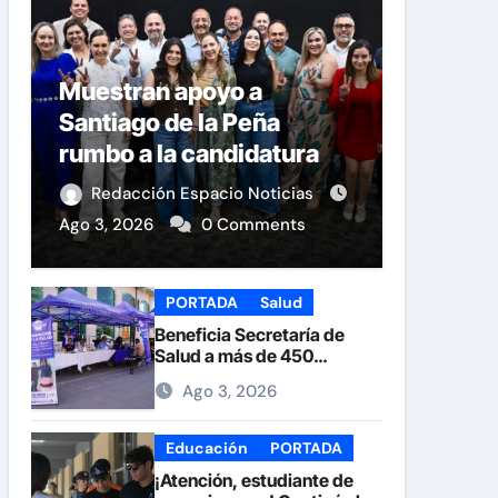
Muestran apoyo a
Santiago de la Peña
rumbo a la candidatura
del PAN a la Presidencia
Redacción Espacio Noticias
Municipal
Ago 3, 2026
0 Comments
PORTADA
Salud
Beneficia Secretaría de
Salud a más de 450
personas durante la Feria
Ago 3, 2026
de la Salud en la Plaza de
Armas
Educación
PORTADA
¡Atención, estudiante de