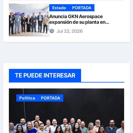
Estado
PORTADA
Anuncia GKN Aerospace
expansión de su planta en
Chihuahua
Jul 22, 2026
TE PUEDE INTERESAR
Política
PORTADA