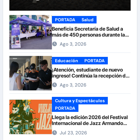
PORTADA
Salud
Beneficia Secretaría de Salud a
más de 450 personas durante la
Feria de la Salud en la Plaza de
Ago 3, 2026
Armas
Educación
PORTADA
¡Atención, estudiante de nuevo
ingreso! Continúa la recepción de
documentos en la UACH.
Ago 3, 2026
Cultura y Espectáculos
PORTADA
Llega la edición 2026 del Festival
Internacional de Jazz Armando
Nuñez
Jul 23, 2026