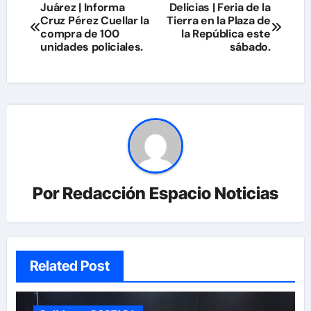
Navegación
Juárez | Informa
Delicias | Feria de la
Cruz Pérez Cuellar la
Tierra en la Plaza de
de
compra de 100
la República este
unidades policiales.
sábado.
entradas
Por
Redacción Espacio Noticias
Related Post