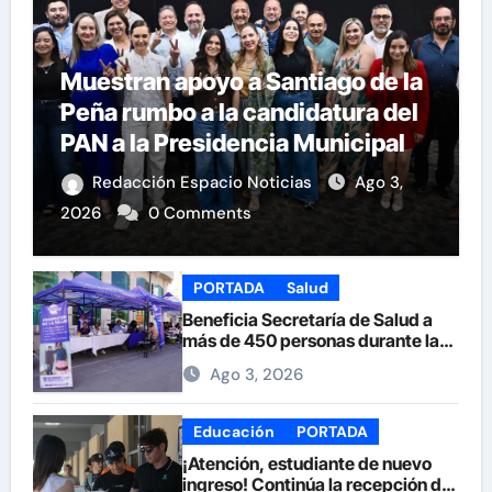
Muestran apoyo a Santiago de la
Peña rumbo a la candidatura del
PAN a la Presidencia Municipal
Redacción Espacio Noticias
Ago 3,
2026
0 Comments
PORTADA
Salud
Beneficia Secretaría de Salud a
más de 450 personas durante la
Feria de la Salud en la Plaza de
Ago 3, 2026
Armas
Educación
PORTADA
¡Atención, estudiante de nuevo
ingreso! Continúa la recepción de