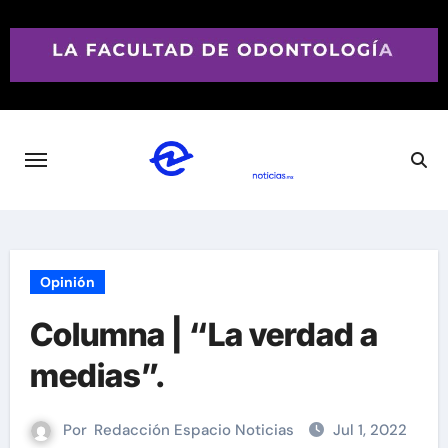
Saltar
al
contenido
Opinión
Columna | “La verdad a
medias”.
Por
Redacción Espacio Noticias
Jul 1, 2022