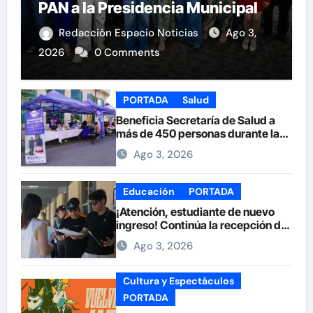
PAN a la Presidencia Municipal
Redacción Espacio Noticias
Ago 3,
2026
0 Comments
PORTADA
Salud
Beneficia Secretaría de Salud a
más de 450 personas durante la
Feria de la Salud en la Plaza de
Ago 3, 2026
Armas
Educación
PORTADA
¡Atención, estudiante de nuevo
ingreso! Continúa la recepción de
documentos en la UACH.
Ago 3, 2026
Cultura y Espectáculos
PORTADA