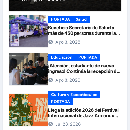
PORTADA
Salud
Beneficia Secretaría de Salud a
más de 450 personas durante la
Feria de la Salud en la Plaza de
Ago 3, 2026
Armas
Educación
PORTADA
¡Atención, estudiante de nuevo
ingreso! Continúa la recepción de
documentos en la UACH.
Ago 3, 2026
Cultura y Espectáculos
PORTADA
Llega la edición 2026 del Festival
Internacional de Jazz Armando
Nuñez
Jul 23, 2026