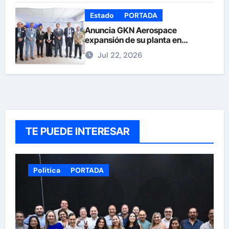
Estado
PORTADA
Anuncia GKN Aerospace
expansión de su planta en
Chihuahua
Jul 22, 2026
TE PUEDE INTERESAR
Política
PORTADA