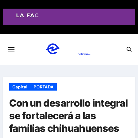
Saltar
al
contenido
Capital
PORTADA
Con un desarrollo integral
se fortalecerá a las
familias chihuahuenses