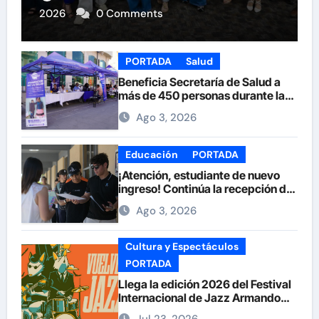
2026
0 Comments
PORTADA
Salud
Beneficia Secretaría de Salud a
más de 450 personas durante la
Feria de la Salud en la Plaza de
Ago 3, 2026
Armas
Educación
PORTADA
¡Atención, estudiante de nuevo
ingreso! Continúa la recepción de
documentos en la UACH.
Ago 3, 2026
Cultura y Espectáculos
PORTADA
Llega la edición 2026 del Festival
Internacional de Jazz Armando
Nuñez