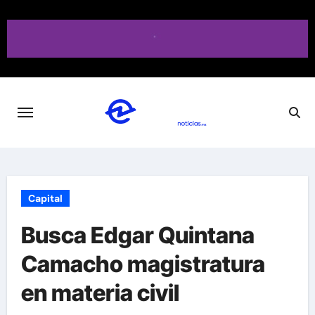
Saltar
al
contenido
Capital
Busca Edgar Quintana
Camacho magistratura
en materia civil