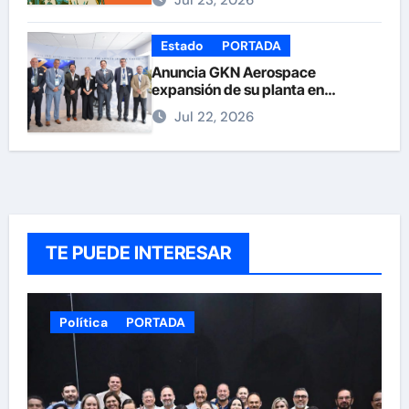
Jul 23, 2026
Estado
PORTADA
Anuncia GKN Aerospace
expansión de su planta en
Chihuahua
Jul 22, 2026
TE PUEDE INTERESAR
Política
PORTADA