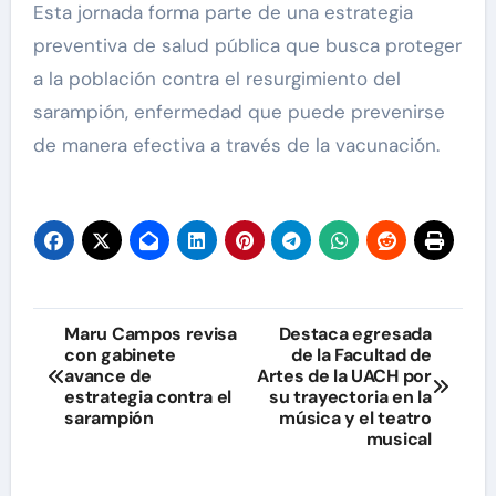
Esta jornada forma parte de una estrategia
preventiva de salud pública que busca proteger
a la población contra el resurgimiento del
sarampión, enfermedad que puede prevenirse
de manera efectiva a través de la vacunación.
Navegación
Maru Campos revisa
Destaca egresada
con gabinete
de la Facultad de
de
avance de
Artes de la UACH por
estrategia contra el
su trayectoria en la
entradas
sarampión
música y el teatro
musical