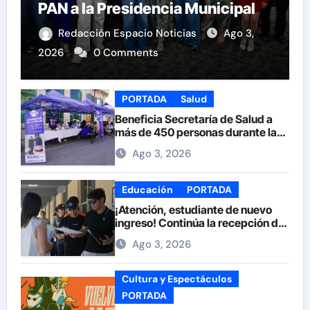
PAN a la Presidencia Municipal
Redacción Espacio Noticias
Ago 3,
2026
0 Comments
PORTADA
Salud
Beneficia Secretaría de Salud a
más de 450 personas durante la
Feria de la Salud en la Plaza de
Ago 3, 2026
Armas
Educación
PORTADA
¡Atención, estudiante de nuevo
ingreso! Continúa la recepción de
documentos en la UACH.
Ago 3, 2026
Cultura y Espectáculos
PORTADA