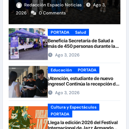
Redacción Espacio Noticias
Ago 3,
2026
0 Comments
PORTADA
Salud
Beneficia Secretaría de Salud a
más de 450 personas durante la
Feria de la Salud en la Plaza de
Ago 3, 2026
Armas
Educación
PORTADA
¡Atención, estudiante de nuevo
ingreso! Continúa la recepción de
documentos en la UACH.
Ago 3, 2026
Cultura y Espectáculos
PORTADA
Llega la edición 2026 del Festival
Internacional de Jazz Armando