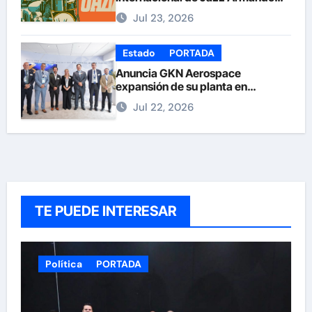
Nuñez
Jul 23, 2026
Estado
PORTADA
Anuncia GKN Aerospace
expansión de su planta en
Chihuahua
Jul 22, 2026
TE PUEDE INTERESAR
Política
PORTADA