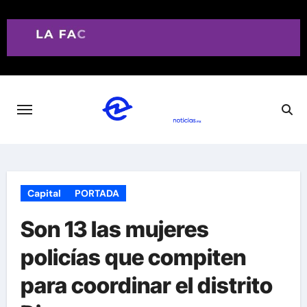
Saltar
al
contenido
Capital
PORTADA
Son 13 las mujeres
policías que compiten
para coordinar el distrito