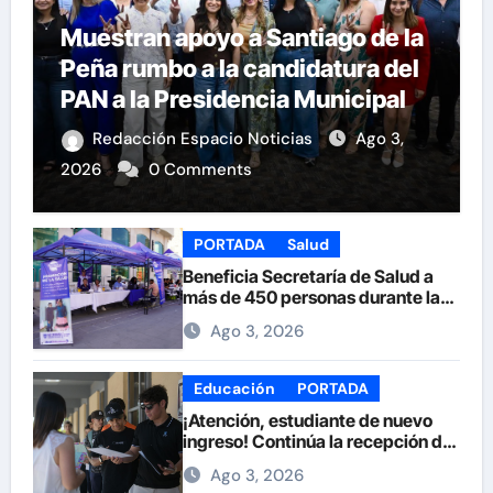
Muestran apoyo a Santiago de la
Peña rumbo a la candidatura del
PAN a la Presidencia Municipal
Redacción Espacio Noticias
Ago 3,
2026
0 Comments
PORTADA
Salud
Beneficia Secretaría de Salud a
más de 450 personas durante la
Feria de la Salud en la Plaza de
Ago 3, 2026
Armas
Educación
PORTADA
¡Atención, estudiante de nuevo
ingreso! Continúa la recepción de
documentos en la UACH.
Ago 3, 2026