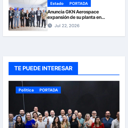
Estado
PORTADA
Anuncia GKN Aerospace
expansión de su planta en
Chihuahua
Jul 22, 2026
TE PUEDE INTERESAR
Política
PORTADA