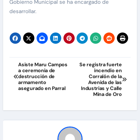
Gobierno Municipal se ha encargado de
desarrollar.
Navegación
Asiste Maru Campos
Se registra fuerte
a ceremonia de
incendio en
de
destrucción de
Corralón de la
armamento
Avenida de las
entradas
asegurado en Parral
Industrias y Calle
Mina de Oro