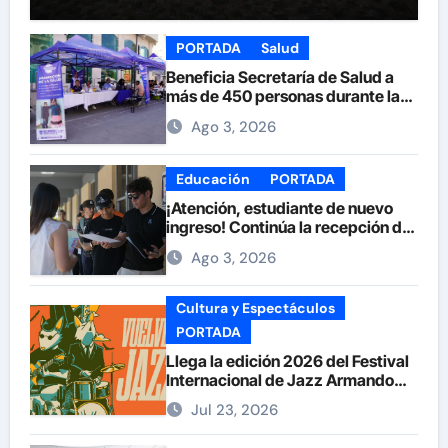
PORTADA
Salud
Beneficia Secretaría de Salud a
más de 450 personas durante la
Feria de la Salud en la Plaza de
Ago 3, 2026
Armas
Educación
PORTADA
¡Atención, estudiante de nuevo
ingreso! Continúa la recepción de
documentos en la UACH.
Ago 3, 2026
Cultura y Espectáculos
PORTADA
Llega la edición 2026 del Festival
Internacional de Jazz Armando
Nuñez
Jul 23, 2026