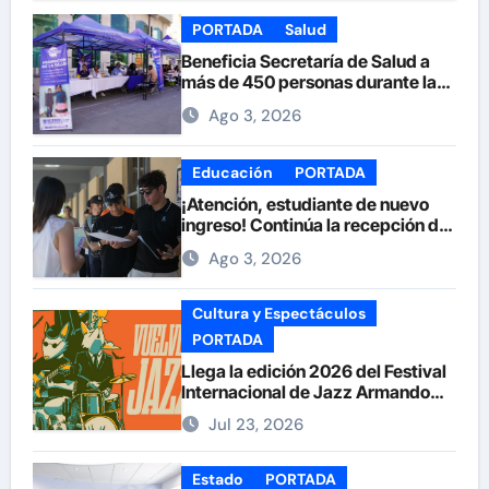
PORTADA
Salud
Beneficia Secretaría de Salud a
más de 450 personas durante la
Feria de la Salud en la Plaza de
Ago 3, 2026
Armas
Educación
PORTADA
¡Atención, estudiante de nuevo
ingreso! Continúa la recepción de
documentos en la UACH.
Ago 3, 2026
Cultura y Espectáculos
PORTADA
Llega la edición 2026 del Festival
Internacional de Jazz Armando
Nuñez
Jul 23, 2026
Estado
PORTADA