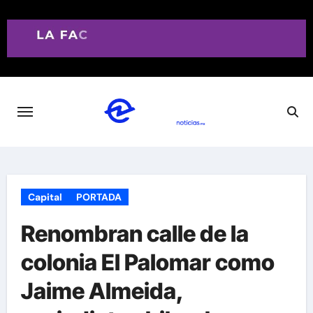
Saltar
al
contenido
Capital
PORTADA
Renombran calle de la
colonia El Palomar como
Jaime Almeida,