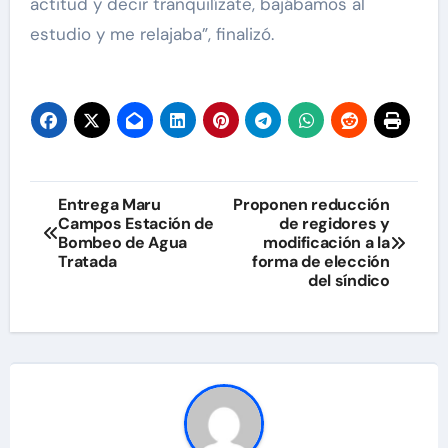
actitud y decir tranquilízate, bajábamos al
estudio y me relajaba”, finalizó.
Navegación
Entrega Maru
Proponen reducción
Campos Estación de
de regidores y
de
Bombeo de Agua
modificación a la
Tratada
forma de elección
entradas
del síndico