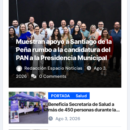
Muestran apoyo a Santiago de la
Peña rumbo a la candidatura del
PAN a la Presidencia Municipal
Redacción Espacio Noticias
Ago 3,
2026
0 Comments
PORTADA
Salud
Beneficia Secretaría de Salud a
más de 450 personas durante la
Feria de la Salud en la Plaza de
Ago 3, 2026
Armas