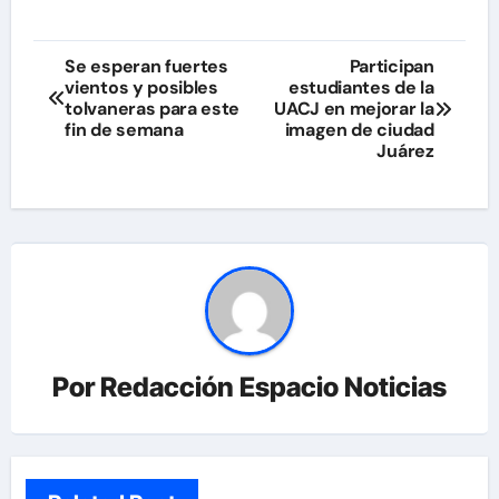
Navegación
Se esperan fuertes
Participan
vientos y posibles
estudiantes de la
de
tolvaneras para este
UACJ en mejorar la
fin de semana
imagen de ciudad
entradas
Juárez
Por
Redacción Espacio Noticias