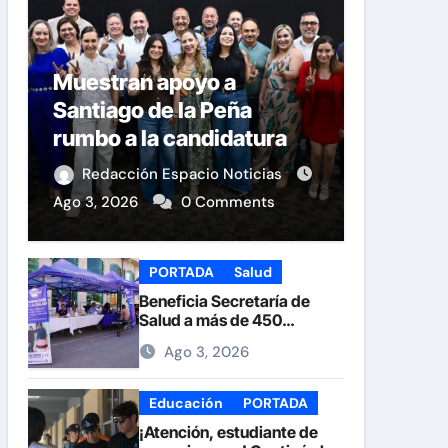
Muestran apoyo a
Santiago de la Peña
rumbo a la candidatura
del PAN a la Presidencia
Redacción Espacio Noticias
Municipal
Ago 3, 2026
0 Comments
PORTADA
Salud
Beneficia Secretaría de
Salud a más de 450
personas durante la Feria
Ago 3, 2026
de la Salud en la Plaza de
Armas
Educación
PORTADA
¡Atención, estudiante de