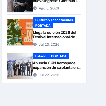
nuevo ingreso! Continúa la
recepción de documentos
Ago 3, 2026
en la UACH.
Cultura y Espectáculos
PORTADA
Llega la edición 2026 del
Festival Internacional de
Jazz Armando Nuñez
Jul 23, 2026
Estado
PORTADA
Anuncia GKN Aerospace
expansión de su planta en
Chihuahua
Jul 22, 2026