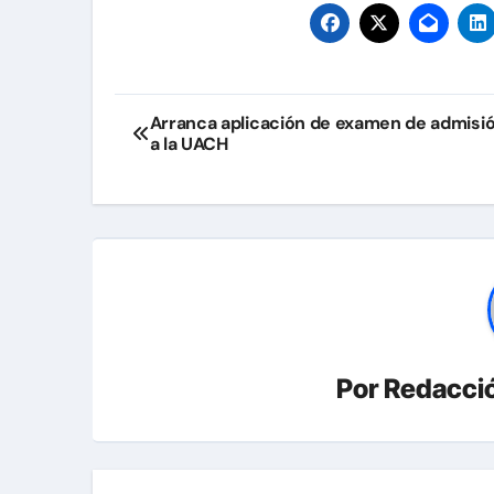
Navegación
Arranca aplicación de examen de admisi
a la UACH
de
entradas
Por
Redacció