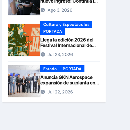
nuevo ingreso! Continúa la
recepción de documentos
Ago 3, 2026
en la UACH.
Cultura y Espectáculos
PORTADA
Llega la edición 2026 del
Festival Internacional de
Jazz Armando Nuñez
Jul 23, 2026
Estado
PORTADA
Anuncia GKN Aerospace
expansión de su planta en
Chihuahua
Jul 22, 2026