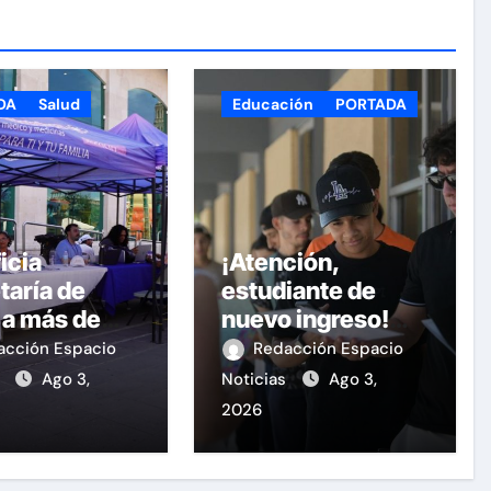
DA
Salud
Educación
PORTADA
icia
¡Atención,
taría de
estudiante de
 a más de
nuevo ingreso!
personas
Continúa la
acción Espacio
Redacción Espacio
e la Feria de
recepción de
s
Ago 3,
Noticias
Ago 3,
ud en la
documentos en la
2026
 de Armas
UACH.