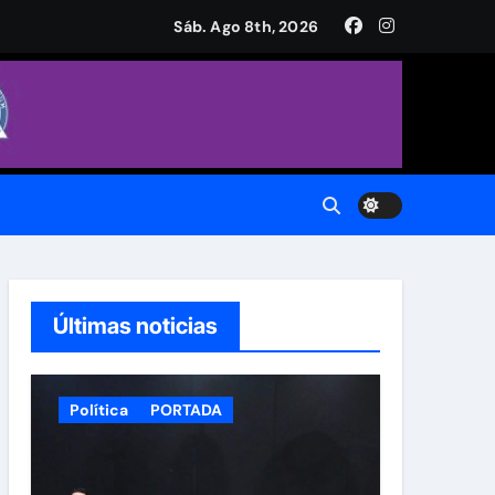
a Plaza de Armas
Sáb. Ago 8th, 2026
CH.
do.
Últimas noticias
Política
PORTADA
 Municipal