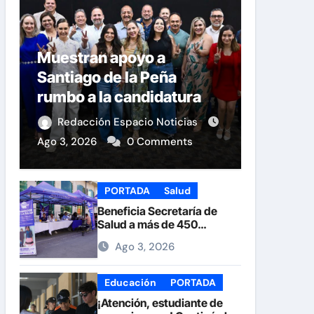
Muestran apoyo a
Santiago de la Peña
rumbo a la candidatura
del PAN a la Presidencia
Redacción Espacio Noticias
Municipal
Ago 3, 2026
0 Comments
PORTADA
Salud
Beneficia Secretaría de
Salud a más de 450
personas durante la Feria
Ago 3, 2026
de la Salud en la Plaza de
Armas
Educación
PORTADA
¡Atención, estudiante de