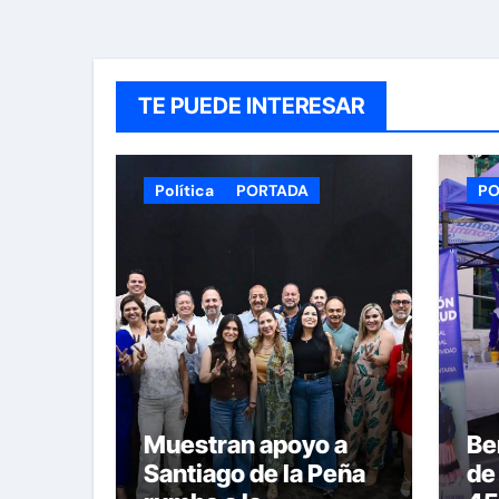
TE PUEDE INTERESAR
Política
PORTADA
PO
Muestran apoyo a
Be
Santiago de la Peña
de