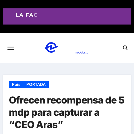
Saltar
al
contenido
Pais
PORTADA
Ofrecen recompensa de 5
mdp para capturar a
“CEO Aras”