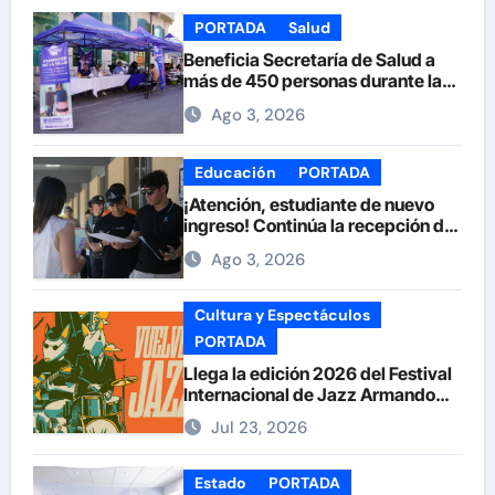
PORTADA
Salud
Beneficia Secretaría de Salud a
más de 450 personas durante la
Feria de la Salud en la Plaza de
Ago 3, 2026
Armas
Educación
PORTADA
¡Atención, estudiante de nuevo
ingreso! Continúa la recepción de
documentos en la UACH.
Ago 3, 2026
Cultura y Espectáculos
PORTADA
Llega la edición 2026 del Festival
Internacional de Jazz Armando
Nuñez
Jul 23, 2026
Estado
PORTADA