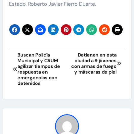
Estado, Roberto Javier Fierro Duarte.
Navegación
Buscan Policía
Detienen en esta
Municipal y CRUM
ciudad a 9 jóvenes
de
agilizar tiempos de
con armas de fuego
respuesta en
y máscaras de piel
entradas
emergencias con
detenidos