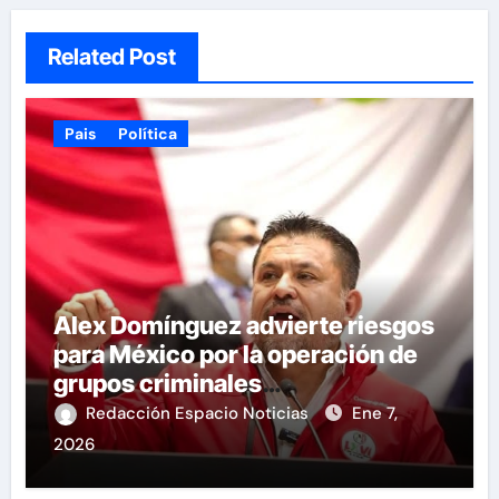
Related Post
Pais
Política
Alex Domínguez advierte riesgos
para México por la operación de
grupos criminales
transnacionales
Redacción Espacio Noticias
Ene 7,
2026