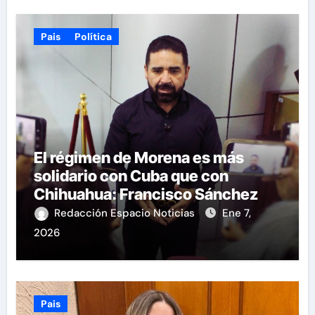
Pais
Política
El régimen de Morena es más
solidario con Cuba que con
Chihuahua: Francisco Sánchez
Redacción Espacio Noticias
Ene 7,
2026
Pais