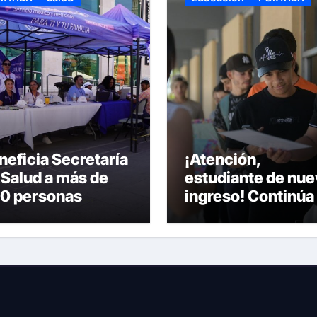
neficia Secretaría
¡Atención,
 Salud a más de
estudiante de nue
0 personas
ingreso! Continúa 
ante la Feria de la
recepción de
lud en la Plaza de
documentos en la
mas
UACH.