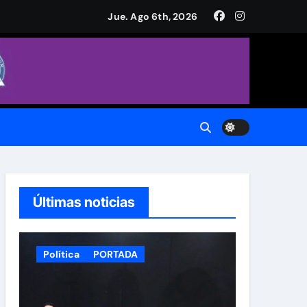
a Plaza de Armas
Jue. Ago 6th, 2026
CH.
do.
Últimas noticias
Política
PORTADA
 Municipal