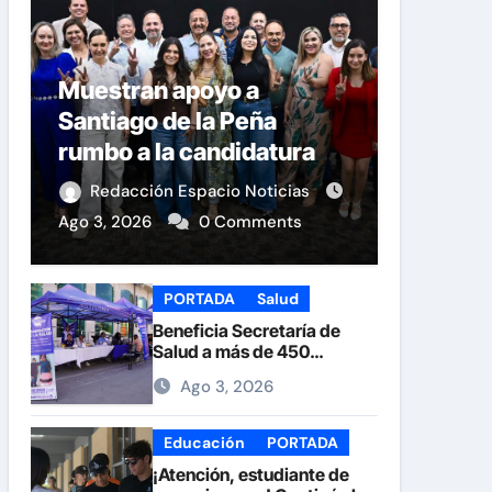
Muestran apoyo a
Santiago de la Peña
rumbo a la candidatura
del PAN a la Presidencia
Redacción Espacio Noticias
Municipal
Ago 3, 2026
0 Comments
PORTADA
Salud
Beneficia Secretaría de
Salud a más de 450
personas durante la Feria
Ago 3, 2026
de la Salud en la Plaza de
Armas
Educación
PORTADA
¡Atención, estudiante de