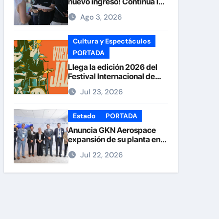
nuevo ingreso! Continúa la
recepción de documentos
Ago 3, 2026
en la UACH.
Cultura y Espectáculos
PORTADA
Llega la edición 2026 del
Festival Internacional de
Jazz Armando Nuñez
Jul 23, 2026
Estado
PORTADA
Anuncia GKN Aerospace
expansión de su planta en
Chihuahua
Jul 22, 2026