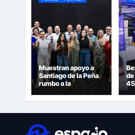
Muestran apoyo a
Be
Santiago de la Peña
de
rumbo a la
45
candidatura del PAN
dur
a la Presidencia
Sa
Municipal
Ar