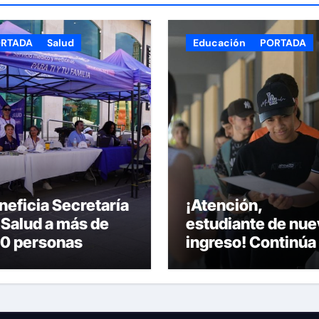
RTADA
Salud
Educación
PORTADA
neficia Secretaría
¡Atención,
 Salud a más de
estudiante de nue
0 personas
ingreso! Continúa 
ante la Feria de la
recepción de
lud en la Plaza de
documentos en la
mas
UACH.