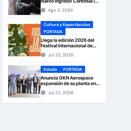
nuevo ingreso! Continúa la
recepción de documentos
Ago 3, 2026
en la UACH.
Cultura y Espectáculos
PORTADA
Llega la edición 2026 del
Festival Internacional de
Jazz Armando Nuñez
Jul 23, 2026
Estado
PORTADA
Anuncia GKN Aerospace
expansión de su planta en
Chihuahua
Jul 22, 2026