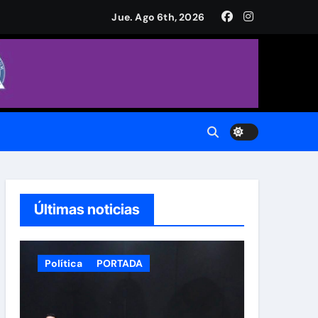
a Plaza de Armas
Jue. Ago 6th, 2026
CH.
do.
Últimas noticias
Política
PORTADA
 Municipal