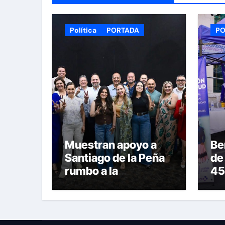
Política
PORTADA
PO
Muestran apoyo a
Be
Santiago de la Peña
de
rumbo a la
45
candidatura del PAN
dur
a la Presidencia
Sa
Municipal
Ar