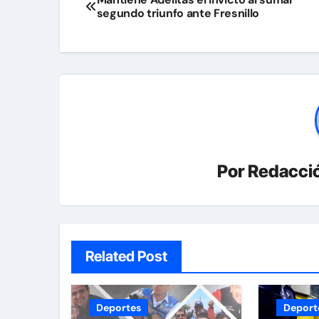
segundo triunfo ante Fresnillo
de
entradas
Por
Redacció
Related Post
Deportes
Deport