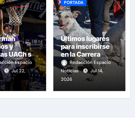
PORTADA
irman
Últimos lugares
os y
para inscribirse
tas UACh su
en la Carrera
cipación en
«Dejando Huella»
acción Espacio
Redacción Espacio
ga ABE
s
Jul 22,
Noticias
Jul 14,
2026