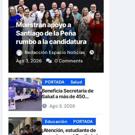
Muestran apoyo a
Santiago de la Peña
rumbo a la candidatura
del PAN a la Presidencia
Redacción Espacio Noticias
Municipal
Ago 3, 2026
0 Comments
PORTADA
Salud
Beneficia Secretaría de
Salud a más de 450
personas durante la Feria
Ago 3, 2026
de la Salud en la Plaza de
Armas
Educación
PORTADA
¡Atención, estudiante de