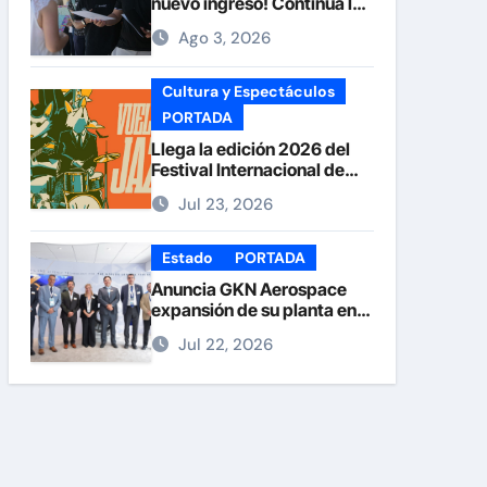
nuevo ingreso! Continúa la
recepción de documentos
Ago 3, 2026
en la UACH.
Cultura y Espectáculos
PORTADA
Llega la edición 2026 del
Festival Internacional de
Jazz Armando Nuñez
Jul 23, 2026
Estado
PORTADA
Anuncia GKN Aerospace
expansión de su planta en
Chihuahua
Jul 22, 2026