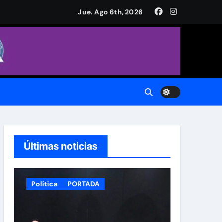
a Plaza de Armas
Jue. Ago 6th, 2026
CH.
do.
Últimas noticias
Política
PORTADA
 Municipal