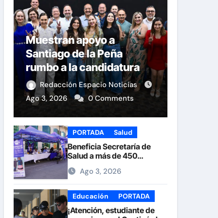
Muestran apoyo a
Santiago de la Peña
rumbo a la candidatura
del PAN a la Presidencia
Redacción Espacio Noticias
Municipal
Ago 3, 2026
0 Comments
PORTADA
Salud
Beneficia Secretaría de
Salud a más de 450
personas durante la Feria
Ago 3, 2026
de la Salud en la Plaza de
Armas
Educación
PORTADA
¡Atención, estudiante de