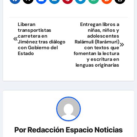
Navegación
Liberan
Entregan libros a
transportistas
niñas, niños y
de
carretera en
adolescentes
Jiménez tras diálogo
Ralámuli (Rarámuri)
entradas
con Gobierno del
con textos que
Estado
fomentan la lectura
y escritura en
lenguas originarias
Por
Redacción Espacio Noticias