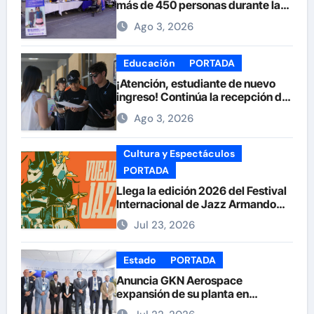
más de 450 personas durante la
Feria de la Salud en la Plaza de
Ago 3, 2026
Armas
Educación
PORTADA
¡Atención, estudiante de nuevo
ingreso! Continúa la recepción de
documentos en la UACH.
Ago 3, 2026
Cultura y Espectáculos
PORTADA
Llega la edición 2026 del Festival
Internacional de Jazz Armando
Nuñez
Jul 23, 2026
Estado
PORTADA
Anuncia GKN Aerospace
expansión de su planta en
Chihuahua