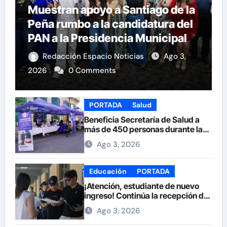
Muestran apoyo a Santiago de la
Peña rumbo a la candidatura del
PAN a la Presidencia Municipal
Redacción Espacio Noticias
Ago 3,
2026
0 Comments
PORTADA
Salud
Beneficia Secretaría de Salud a
más de 450 personas durante la
Feria de la Salud en la Plaza de
Ago 3, 2026
Armas
Educación
PORTADA
¡Atención, estudiante de nuevo
ingreso! Continúa la recepción de
documentos en la UACH.
Ago 3, 2026