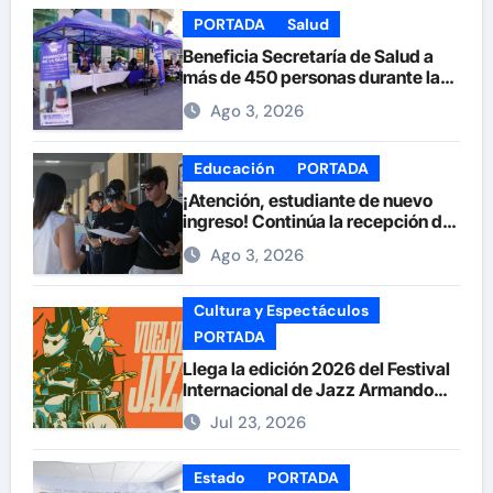
PORTADA
Salud
Beneficia Secretaría de Salud a
más de 450 personas durante la
Feria de la Salud en la Plaza de
Ago 3, 2026
Armas
Educación
PORTADA
¡Atención, estudiante de nuevo
ingreso! Continúa la recepción de
documentos en la UACH.
Ago 3, 2026
Cultura y Espectáculos
PORTADA
Llega la edición 2026 del Festival
Internacional de Jazz Armando
Nuñez
Jul 23, 2026
Estado
PORTADA