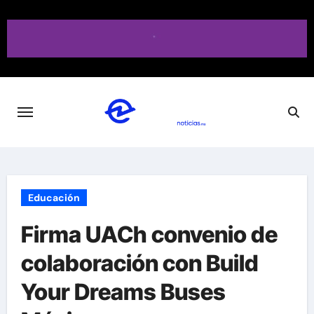
Saltar
al
contenido
Educación
Firma UACh convenio de
colaboración con Build
Your Dreams Buses