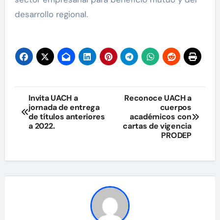
desarrollo regional.
Navegación
Invita UACH a
Reconoce UACH a
jornada de entrega
cuerpos
de
de títulos anteriores
académicos con
a 2022.
cartas de vigencia
entradas
PRODEP