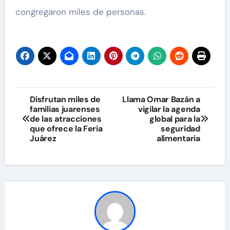
congregaron miles de personas.
Navegación
Disfrutan miles de
Llama Omar Bazán a
familias juarenses
vigilar la agenda
de
de las atracciones
global para la
que ofrece la Feria
seguridad
entradas
Juárez
alimentaria