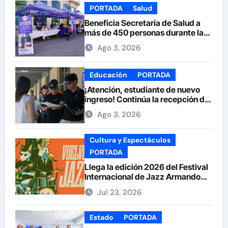
PORTADA
Salud
Beneficia Secretaría de Salud a
más de 450 personas durante la
Feria de la Salud en la Plaza de
Ago 3, 2026
Armas
Educación
PORTADA
¡Atención, estudiante de nuevo
ingreso! Continúa la recepción de
documentos en la UACH.
Ago 3, 2026
Cultura y Espectáculos
PORTADA
Llega la edición 2026 del Festival
Internacional de Jazz Armando
Nuñez
Jul 23, 2026
Estado
PORTADA