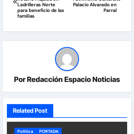
Ladrilleras Norte
Palacio Alvarado en
entradas
para beneficio de las
Parral
familias
Por
Redacción Espacio Noticias
Related Post
Política
PORTADA