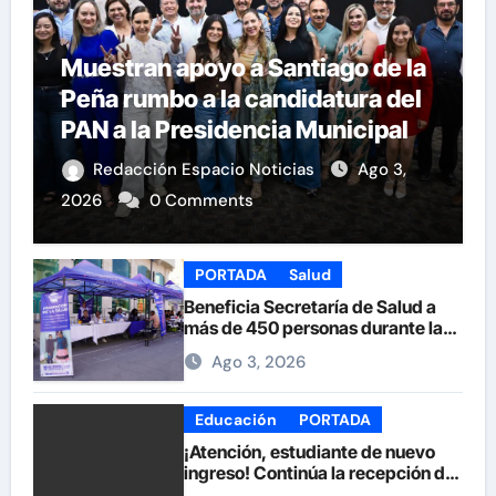
Muestran apoyo a Santiago de la
Peña rumbo a la candidatura del
PAN a la Presidencia Municipal
Redacción Espacio Noticias
Ago 3,
2026
0 Comments
PORTADA
Salud
Beneficia Secretaría de Salud a
más de 450 personas durante la
Feria de la Salud en la Plaza de
Ago 3, 2026
Armas
Educación
PORTADA
¡Atención, estudiante de nuevo
ingreso! Continúa la recepción de
documentos en la UACH.