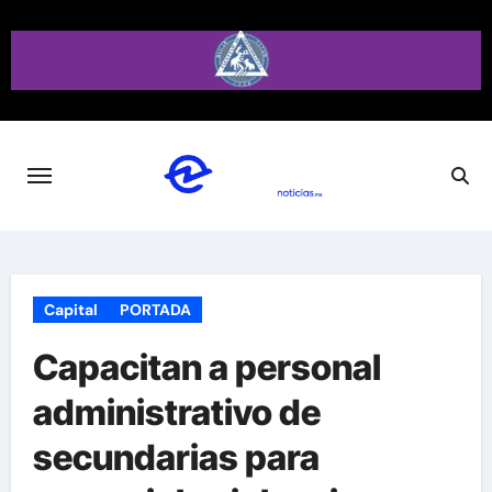
Saltar
al
contenido
Capital
PORTADA
Capacitan a personal
administrativo de
secundarias para