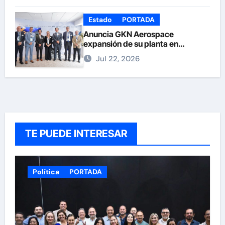
Estado
PORTADA
Anuncia GKN Aerospace
expansión de su planta en
Chihuahua
Jul 22, 2026
TE PUEDE INTERESAR
Política
PORTADA