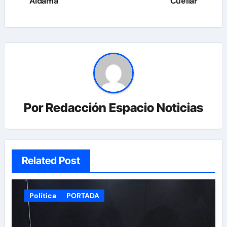
entradas
Aldama
Cuellar
Por
Redacción Espacio Noticias
Related Post
Política
PORTADA