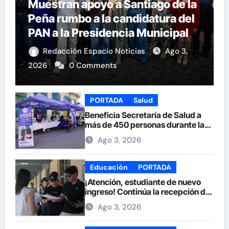
Muestran apoyo a Santiago de la
Peña rumbo a la candidatura del
PAN a la Presidencia Municipal
Redacción Espacio Noticias
Ago 3,
2026
0 Comments
PORTADA
Salud
Beneficia Secretaría de Salud a
más de 450 personas durante la
Feria de la Salud en la Plaza de
Ago 3, 2026
Armas
Educación
PORTADA
¡Atención, estudiante de nuevo
ingreso! Continúa la recepción de
documentos en la UACH.
Ago 3, 2026