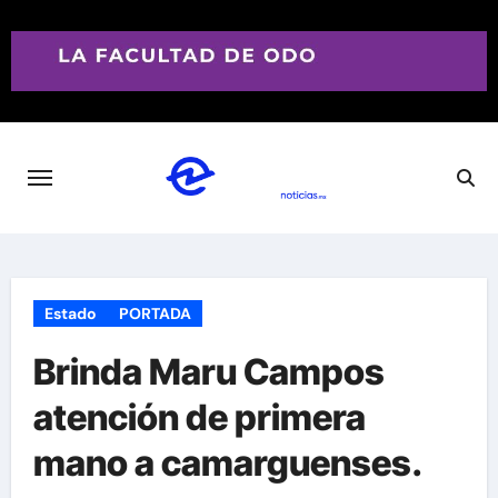
Saltar
al
contenido
Estado
PORTADA
Brinda Maru Campos
atención de primera
mano a camarguenses.