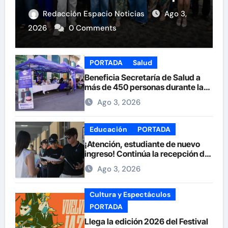
Redacción Espacio Noticias
Ago 3,
2026
0 Comments
PORTADA
Salud
Beneficia Secretaría de Salud a
más de 450 personas durante la
Feria de la Salud en la Plaza de
Ago 3, 2026
Armas
Educación
PORTADA
¡Atención, estudiante de nuevo
ingreso! Continúa la recepción de
documentos en la UACH.
Ago 3, 2026
Cultura y Espectáculos
PORTADA
Llega la edición 2026 del Festival