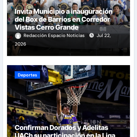
Invita Municipio a inauguración
del Box de Barrios en Corredor
Vistas Cerro Grande
Redacción Espacio Noticias
Jul 22,
2026
Deportes
Confirman Dorados y Adelitas
UACh su participación en la Liga