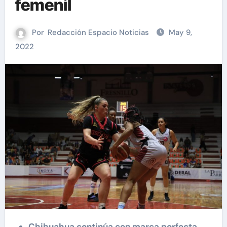
femenil
Por
Redacción Espacio Noticias
May 9,
2022
Chihuahua continúa con marca perfecta