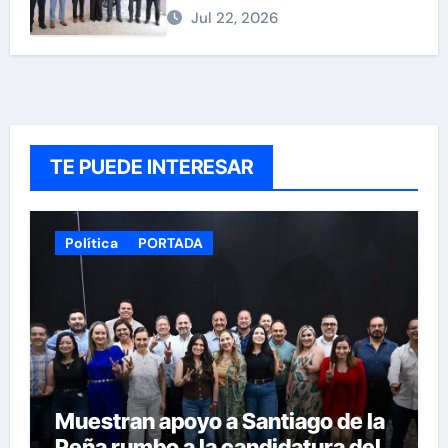
Chihuahua
Jul 22, 2026
TE PUEDE INTERESAR
Política
PORTADA
Muestran apoyo a Santiago de la
Peña rumbo a la candidatura del