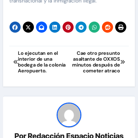
transnacional y la inmigración ilegal.
Navegación
Lo ejecutan en el
Cae otro presunto
interior de una
asaltante de OXXOS
de
bodega de la colonia
minutos después de
Aeropuerto.
cometer atraco
entradas
Por
Redacción Espacio Noticias