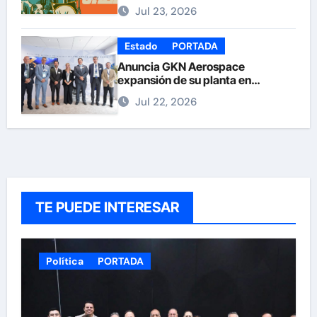
Nuñez
Jul 23, 2026
Estado
PORTADA
Anuncia GKN Aerospace
expansión de su planta en
Chihuahua
Jul 22, 2026
TE PUEDE INTERESAR
Política
PORTADA