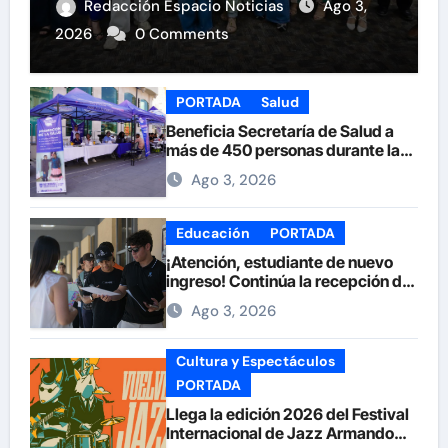
Redacción Espacio Noticias
Ago 3,
2026
0 Comments
PORTADA
Salud
Beneficia Secretaría de Salud a
más de 450 personas durante la
Feria de la Salud en la Plaza de
Ago 3, 2026
Armas
Educación
PORTADA
¡Atención, estudiante de nuevo
ingreso! Continúa la recepción de
documentos en la UACH.
Ago 3, 2026
Cultura y Espectáculos
PORTADA
Llega la edición 2026 del Festival
Internacional de Jazz Armando