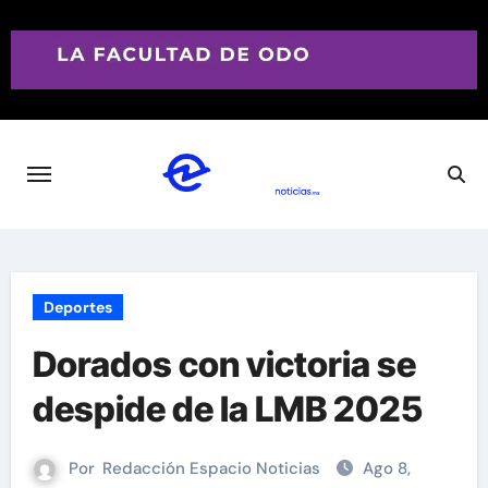
Saltar
al
contenido
Deportes
Dorados con victoria se
despide de la LMB 2025
Por
Redacción Espacio Noticias
Ago 8,