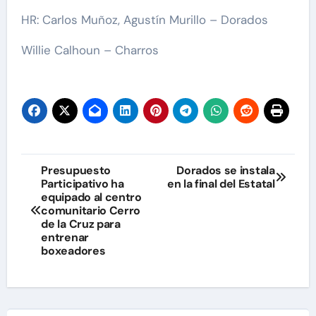
HR: Carlos Muñoz, Agustín Murillo – Dorados
Willie Calhoun – Charros
Navegación
Presupuesto
Dorados se instala
Participativo ha
en la final del Estatal
de
equipado al centro
comunitario Cerro
entradas
de la Cruz para
entrenar
boxeadores