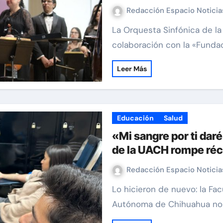
Redacción Espacio Notici
La Orquesta Sinfónica de la Universidad Autónoma de Chihuahua, en
colaboración con la «Fundac
Leer Más
Educación
Salud
«Mi sangre por ti daré
de la UACH rompe réc
Redacción Espacio Notici
Lo hicieron de nuevo: la Facultad de Filosofía y Letras de la Universidad
Autónoma de Chihuahua no