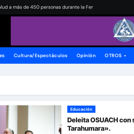
alud a más de 450 personas durante la Feria de la Salud en l
nuevo ingreso! Continúa la recepción de documentos en la UA
 Festival Internacional de Jazz Armando Nuñez
xpansión de su planta en Chihuahua
stiga calidad del agua para riego en el centro-sur del esta
es
Cultura/Espectáculos
Opinión
OTROS
ración del Box de Barrios en Corredor Vistas Cerro Grande
tas UACh su participación en la Liga ABE
s de 2000 chihuahuenses en favor de Chihuahua
ades médicas de la región noroeste
Educación
 de la Peña rumbo a la candidatura del PAN a la Presidencia
Deleita OSUACH con 
Tarahumara».