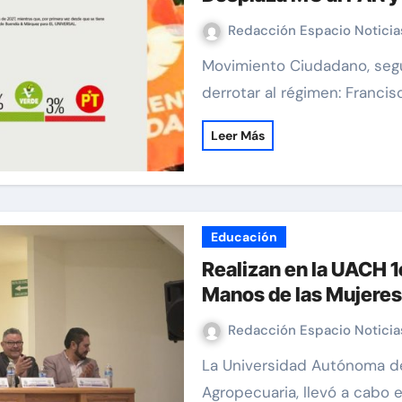
Redacción Espacio Notici
Movimiento Ciudadano, segunda fuerza nacional y única opción para
derrotar al régimen: Franci
Leer Más
Educación
Realizan en la UACH 1
Manos de las Mujere
Redacción Espacio Notici
La Universidad Autónoma de Chihuahua, a través de la DES
Agropecuaria, llevó a cabo 