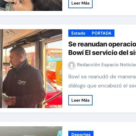
Leer Más
Estado
PORTADA
Se reanudan operacio
Bowí El servicio del 
Redacción Espacio Notici
Bowí se reanudó de manera normal, como resultado de la mesa de
diálogo que encabezó el sec
Leer Más
Deportes