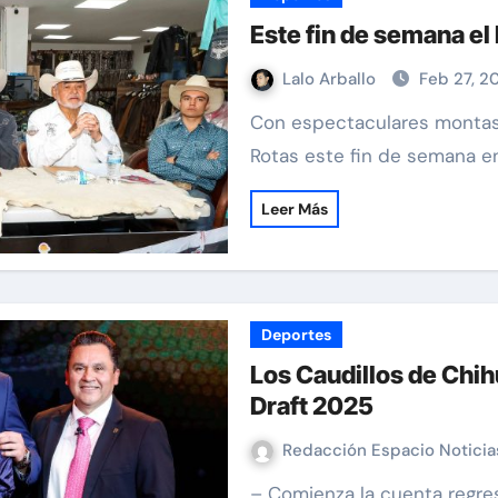
Este fin de semana e
Lalo Arballo
Feb 27, 2
Con espectaculares montas regresa el tradicional rodeo de Botas
Rotas este fin de semana e
Leer Más
Deportes
Los Caudillos de Chih
Draft 2025
Redacción Espacio Notici
– Comienza la cuenta regresiva para la temporada 2025 de la LFA. Las