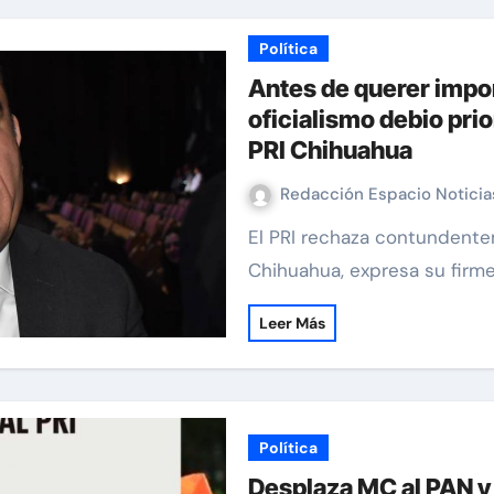
Política
Antes de querer impon
oficialismo debio prio
PRI Chihuahua
Redacción Espacio Notici
El PRI rechaza contundentemente la reforma al ISSSTE El PRI Estatal de
Chihuahua, expresa su firm
Leer Más
Política
Desplaza MC al PAN y