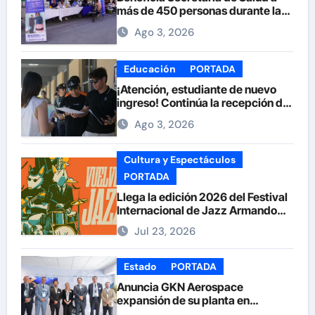
más de 450 personas durante la
Feria de la Salud en la Plaza de
Ago 3, 2026
Armas
Educación
PORTADA
¡Atención, estudiante de nuevo
ingreso! Continúa la recepción de
documentos en la UACH.
Ago 3, 2026
Cultura y Espectáculos
PORTADA
Llega la edición 2026 del Festival
Internacional de Jazz Armando
Nuñez
Jul 23, 2026
Estado
PORTADA
Anuncia GKN Aerospace
expansión de su planta en
Chihuahua