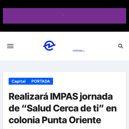
Saltar
al
contenido
Capital
PORTADA
Realizará IMPAS jornada
de “Salud Cerca de ti” en
colonia Punta Oriente