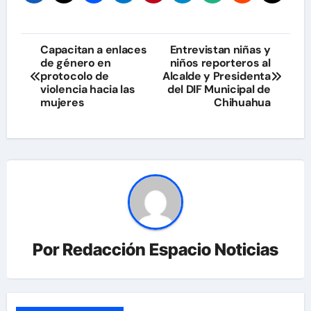
Navegación
Capacitan a enlaces
Entrevistan niñas y
de género en
niños reporteros al
de
protocolo de
Alcalde y Presidenta
violencia hacia las
del DIF Municipal de
entradas
mujeres
Chihuahua
Por
Redacción Espacio Noticias