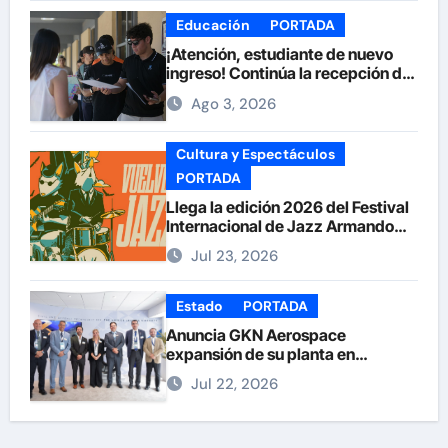
Educación
PORTADA
¡Atención, estudiante de nuevo
ingreso! Continúa la recepción de
documentos en la UACH.
Ago 3, 2026
Cultura y Espectáculos
PORTADA
Llega la edición 2026 del Festival
Internacional de Jazz Armando
Nuñez
Jul 23, 2026
Estado
PORTADA
Anuncia GKN Aerospace
expansión de su planta en
Chihuahua
Jul 22, 2026