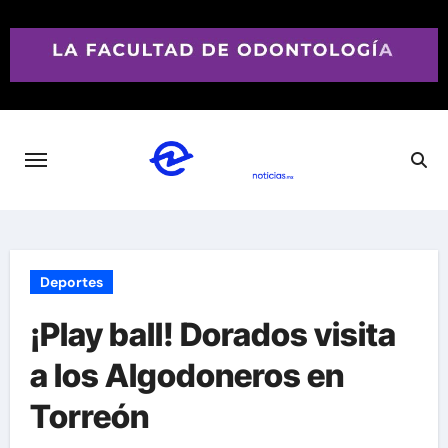
Saltar
al
contenido
Deportes
¡Play ball! Dorados visita
a los Algodoneros en
Torreón