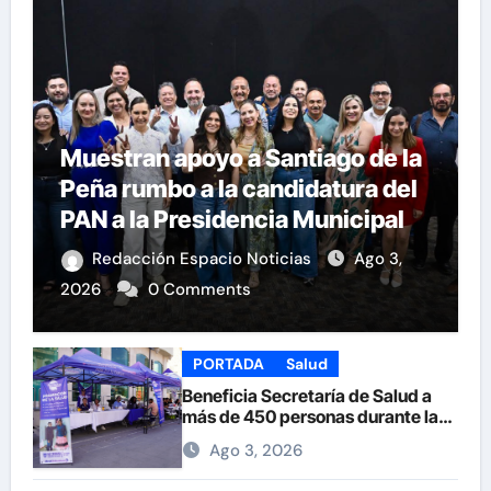
Muestran apoyo a Santiago de la
Peña rumbo a la candidatura del
PAN a la Presidencia Municipal
Redacción Espacio Noticias
Ago 3,
2026
0 Comments
PORTADA
Salud
Beneficia Secretaría de Salud a
más de 450 personas durante la
Feria de la Salud en la Plaza de
Ago 3, 2026
Armas